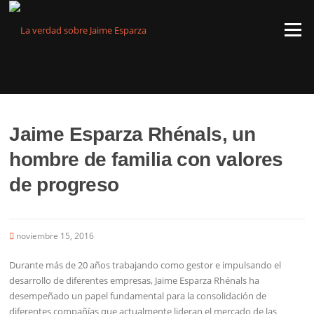
Saltar
al
Menú
contenido
Jaime Esparza Rhénals, un
hombre de familia con valores
de progreso
noviembre 15, 2016
Durante más de 20 años trabajando como gestor e impulsando el
desarrollo de diferentes empresas, Jaime Esparza Rhénals ha
desempeñado un papel fundamental para la consolidación de
diferentes compañías que actualmente lideran el mercado de las