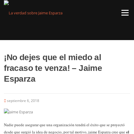
Saltar
al
Menú
contenido
¡No dejes que el miedo al
fracaso te venza! – Jaime
Esparza
septiembre 6, 2018
Nadie puede asegurar que una organización tendrá el éxito que se proyectó
el
desde que surgió la idea de negocio, por tal motivo, jaime Esparza cree que