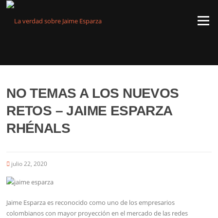
Saltar
al
Menú
contenido
NO TEMAS A LOS NUEVOS
RETOS – JAIME ESPARZA
RHÉNALS
julio 22, 2020
Jaime Esparza es reconocido como uno de los empresarios
colombianos con mayor proyección en el mercado de las redes